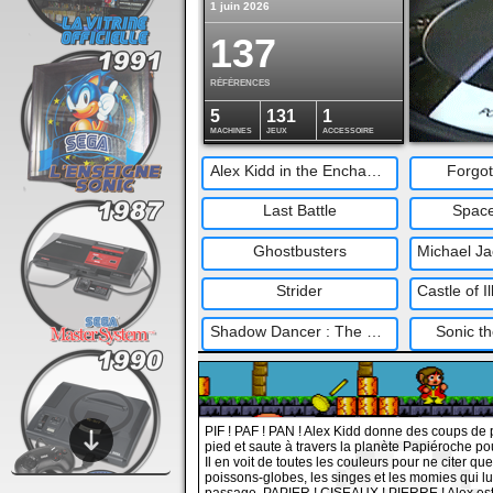
1 juin 2026
137
RÉFÉRENCES
5
131
1
MACHINES
JEUX
ACCESSOIRE
Sega Genesis Nomad
Thunder Force III
Alex Kidd in the Enchanted Castle
Arcade 
Forgot
Mush
Golden Axe III
Last Battle
Space
Sonic the Hedgehog 3
Ghostbusters
Samur
Strider
Shadow Dancer : The Secret of Shinobi
Sonic t
PHANTASY STAR III : GENERATIONS OF DOOM
Stree
Bonanza Bros
PIF ! PAF ! PAN ! Alex Kidd donne des coups de
pied et saute à travers la planète Papiéroche po
Alisia Dragoon
G
Il en voit de toutes les couleurs pour ne citer que
poissons-globes, les singes et les momies qui lui
Wonder Boy in Monster World
The T