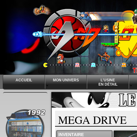
ACCUEIL
MON UNIVERS
L'USINE
EN DÉTAIL
^
^
^
MEGA DRIVE
INVENTAIRE