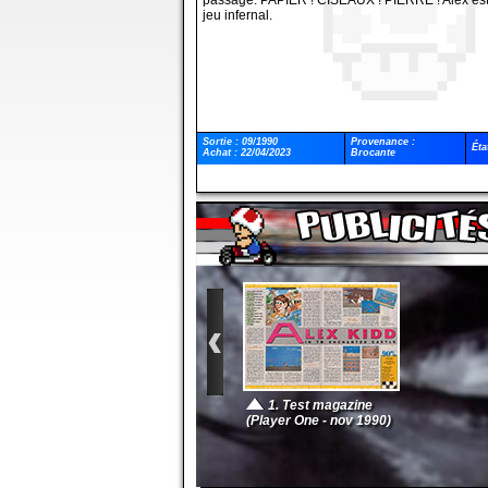
passage. PAPIER ! CISEAUX ! PIERRE ! Alex est
jeu infernal.
Batman Returns
Sonic th
World of Illusion Starring Mickey Mouse & Donald Duck
Street
Sunset Riders
Sortie : 09/1990
Provenance :
Éta
Achat : 22/04/2023
Brocante
Another World
Shin
Rocket Knight Adventures
Gunstar Heroes
Landstalker
Zool : Ninja of the Nth Dimension
Sonic the Hedgehog 3
Super Street Fighter II
1. Test magazine
(Player One - nov 1990)
Mega Bomberman
Mortal
Mr. Nutz
S