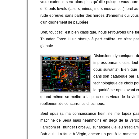
votre cadence sera alors plus qu'utile puisque vous aurez
différents levels (lasers, mines, murs mouvants...), bref a
rude épreuve, sans parler des hordes d'ennemis qui vous a
d'un clignement de paupière !
Bref, tout ceci est bien classique, nous retrouvons une fo
Thunder Force III un shmup à part entière, ce n'est pas
globale...
Distorsions dynamiques du 
impressionnante et surtou
opus suivants). Bien que
dans son catalogue par la 
technologique de choix po
le quatrième opus avant celu
quand même se mettre à la place des vieux de la vieill
réellement de concurrence chez nous.
Seul opus (à ma connaissance hein, ne me tapez pas...
machine de Sega mais néanmoins en deçà de la version 
Famicom et Thunder Force AC sur arcade), le jeu n'est jama
Bah oui... La faute à Virgin, encore un peu à la ramasse p