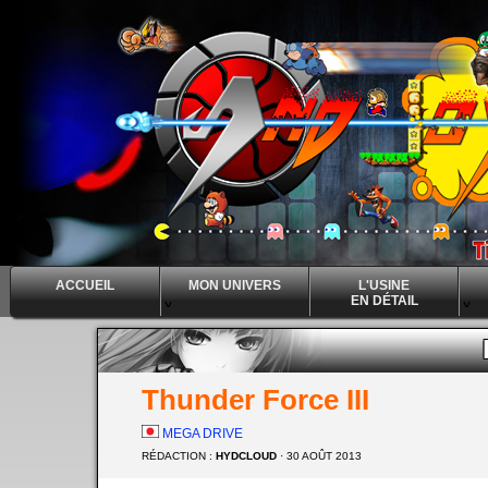
ACCUEIL
MON UNIVERS
L'USINE
EN DÉTAIL
^
^
^
Thunder Force III
MEGA DRIVE
RÉDACTION :
HYDCLOUD
· 30 AOÛT 2013