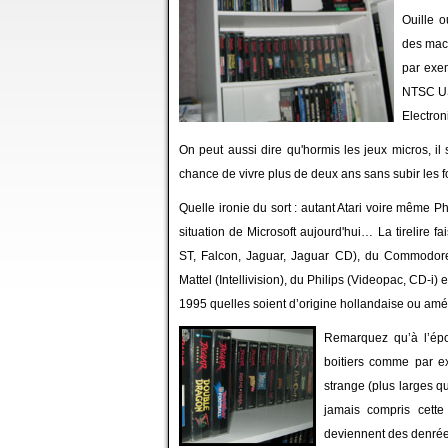
Ouille o
des mach
par exe
NTSC USA
Electron
On peut aussi dire qu'hormis les jeux micros, il
chance de vivre plus de deux ans sans subir les 
Quelle ironie du sort : autant Atari voire même P
situation de Microsoft aujourd'hui… La tirelire fa
ST, Falcon, Jaguar, Jaguar CD), du Commodor
Mattel (Intellivision), du Philips (Videopac, CD-
1995 quelles soient d’origine hollandaise ou amé
Remarquez qu’à l’épo
boitiers comme par e
strange (plus larges qu
jamais compris cette 
deviennent des denrée