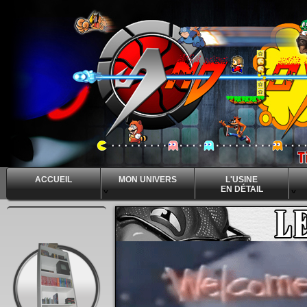
ACCUEIL
MON UNIVERS
L'USINE
EN DÉTAIL
^
^
^