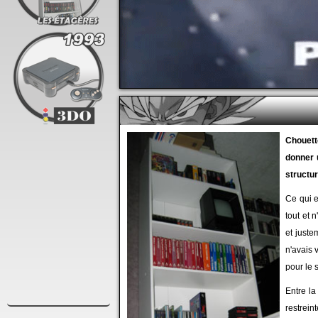
Chouett
donner 
structur
Ce qui e
tout et 
et juste
n'avais 
pour le s
Entre la
restrein