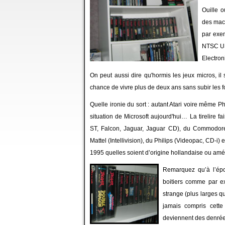
Ouille o
des mach
par exe
NTSC USA
Electron
On peut aussi dire qu'hormis les jeux micros, il
chance de vivre plus de deux ans sans subir les 
Quelle ironie du sort : autant Atari voire même P
situation de Microsoft aujourd'hui… La tirelire fa
ST, Falcon, Jaguar, Jaguar CD), du Commodor
Mattel (Intellivision), du Philips (Videopac, CD-
1995 quelles soient d’origine hollandaise ou amé
Remarquez qu’à l’épo
boitiers comme par e
strange (plus larges qu
jamais compris cette 
deviennent des denrée