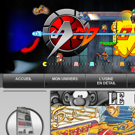
ACCUEIL
MON UNIVERS
L'USINE
EN DÉTAIL
^
^
^