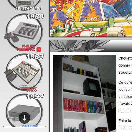
Chouett
donner 
structur
Ce qui e
tout et 
et juste
n'avais 
pour le s
Entre la
restrein