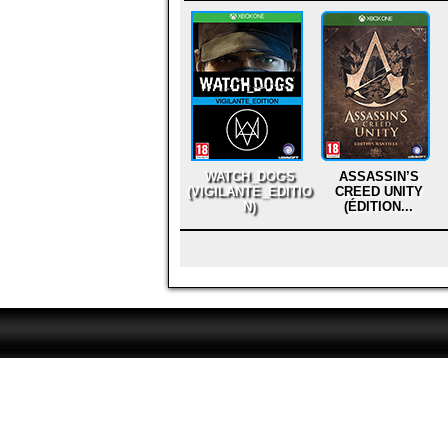
WATCH_DOGS
ASSASSIN’S
(VIGILANTE_EDITIO
CREED UNITY
N)
(ÉDITION...