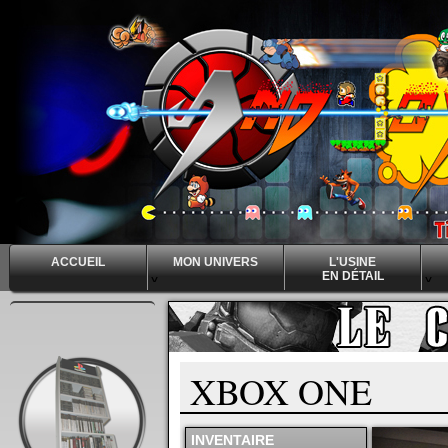
ACCUEIL
MON UNIVERS
L'USINE
EN DÉTAIL
^
^
^
XBOX ONE
INVENTAIRE