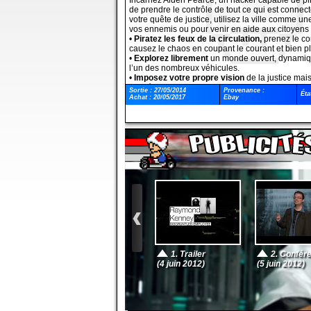
Incarnez Aiden Pearce, un hacker capable de pir
de prendre le contrôle de tout ce qui est connec
votre quête de justice, utilisez la ville comme u
vos ennemis ou pour venir en aide aux citoyens
•
Piratez les feux de la circulation,
prenez le co
causez le chaos en coupant le courant et bien pl
•
Explorez librement
un monde ouvert, dynamiqu
l’un des nombreux véhicules.
•
Imposez votre propre vision
de la justice mai
conséquences de vos actions.
Sortie : 27/05/2014
Provenance :
Éta
LA RÉVOLUTION CONNECTÉE
Achat : 20/05/2017
Ebay
• Complétez les missions secondaires, piratez le
dans leur propre partie depuis votre console ou 
mobile et développez vos compétences pour deve
plus respecté.
• Utilisez l’application Watch_Dogs
ctOS Mobile
contrôle de la ville d’une façon inédite !
CONTENU DE LA VIGILANTE_EDITION
•
LE BOITÎER
COLLECTOR
•
LA BANDE ORIGINALE OFFICIELLE
DE WAT
•
LA CASQUETTE
D’AIDEN PEARCE
•
LE FOULARD
D’AIDEN PEARCE
LE PACK PALACE
• Contenu : une mission solo additionnelle
• Récompense : bonus investigation et bonus pou
distributeurs
• Découvrez le CONTENU DE LA VIGILANTE_ED
1. Trailer
2. Confér
(4 juin 2012)
(5 juin 2012)