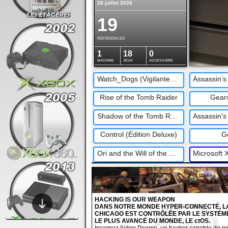
26 juillet 2026
19
RÉFÉRENCES
1
18
0
MACHINE
JEUX
ACCESSOIRE
Watch_Dogs (Vigilante_Edition)
Rise of the Tomb Raider
Gears
Shadow of the Tomb Raider
Control (Édition Deluxe)
G
Ori and the Will of the Wisps (Édition Collector)
HACKING IS OUR WEAPON
DANS NOTRE MONDE HYPER-CONNECTÉ, LA
CHICAGO EST CONTRÔLÉE PAR LE SYSTÈME
LE PLUS AVANCÉ DU MONDE, LE ctOS.