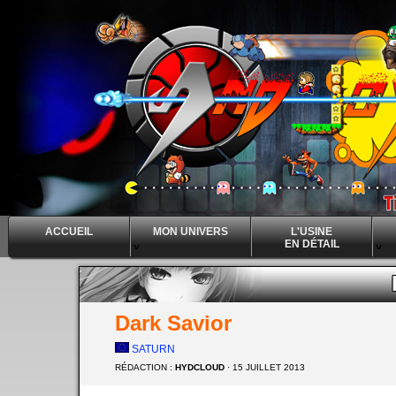
ACCUEIL
MON UNIVERS
L'USINE
EN DÉTAIL
^
^
^
Dark Savior
SATURN
RÉDACTION :
HYDCLOUD
· 15 JUILLET 2013