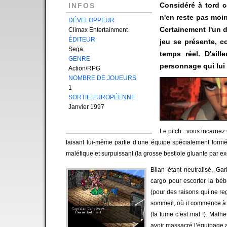
Considéré à tord c
INFOS
n'en reste pas moin
DÉVELOPPEUR
Certainement l'un d
Climax Entertainment
ÉDITEUR
jeu se présente, c
Sega
temps réel. D'ail
GENRE
personnage qui lui 
Action/RPG
NOMBRE DE JOUEURS
1
SORTIE EUROPÉENNE
Janvier 1997
Le pitch : vous incarnez
faisant lui-même partie d’une équipe spécialement form
maléfique et surpuissant (la grosse bestiole gluante par ex
Bilan étant neutralisé, G
cargo pour escorter la bébê
(pour des raisons qui ne re
sommeil, où il commence à f
(la fume c’est mal !). Malh
avoir massacré l’équipage 