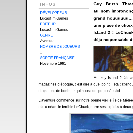
Guy…Brush…Threep…
INFOS
au nom imprononça
DÉVELOPPEUR
grand houuuuuu… 
Lucasfilm Games
ÉDITEUR
une place de choix
Lucasfilm Games
Island 2 : LeChuc
GENRE
déjà responsable d
Aventure
NOMBRE DE JOUEURS
1
SORTIE FRANÇAISE
Novembre 1991
Monkey Island 2 fait a
magazines d’époque, c'est dire à quel point il était atte
disquettes de bonheur qui nous sont proposées ici.
L’aventure commence sur notre bonne vieille île de Mêlée
mis à néant le terrible LeChuck, narre ses exploits à deux pi